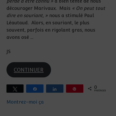
perde à être connu »
a bien tenté de nous
décourager Marivaux. Mais
« On peut tout
dire en souriant, »
nous a stimulé Paul
Léautaud. Alors, en souriant, le plus
souvent, parfois en rigolant gras, nous
avons osé …
JS
CONTINUER
0
Tweetez
Partagez
Partagez
Épingle
PARTAGES
Montrez-moi ça