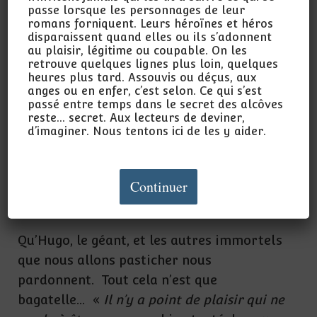
Nous en avons trouvé mille et en avons
passe lorsque les personnages de leur
gardé quelques-uns, nous risquant à
romans forniquent. Leurs héroïnes et héros
disparaissent quand elles ou ils s’adonnent
imaginer ce que leurs auteurs avaient tu.
au plaisir, légitime ou coupable. On les
Était-ce là sacrilège ? Sur notre lancée,
retrouve quelques lignes plus loin, quelques
heures plus tard. Assouvis ou déçus, aux
nous nous sommes encore permis de
anges ou en enfer, c’est selon. Ce qui s’est
parodier quelques pages monumentales de
passé entre temps dans le secret des alcôves
reste… secret. Aux lecteurs de deviner,
notre littérature, voire quelques chansons,
d’imaginer. Nous tentons ici de les y aider.
allant même jusqu’à imaginer les frasques
du gorille de tonton Georges avec le «
jeune-juge-en-bois-brut emmené dans un
Continuer
maquis. »
Qu’Hugo, le géant, et les autres immortels
que nous allons pasticher nous
pardonnent. Tout cela n’est que
bagatelle… «
Il n’y a point de plaisir qui ne